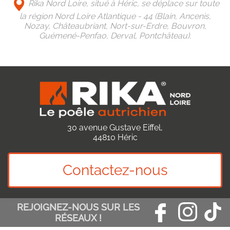
Rika Nord Loire, situé à Héric, se déplace sur toute
la région Nord Loire Atlantique - 44 (Blain, Ancenis,
Nozay, Châteaubriant, Nort-sur-Erdre, Bouvron,
Guémené-Penfao, Derval, Pontchâteau).
30 avenue Gustave Eiffel,
44810 Héric
Contactez-nous
REJOIGNEZ-NOUS SUR LES
RÉSEAUX !