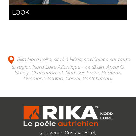
LOOK
Rika Nord Loire, situé à Héric, se déplace sur toute
la région Nord Loire Atlantique - 44 (Blain, Ancenis,
Nozay, Châteaubriant, Nort-sur-Erdre, Bouvron,
Guémené-Penfao, Derval, Pontchâteau).
30 avenue Gustave Eiffel,