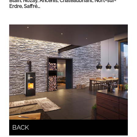
Blain, Nozay, Ancenis, Châteaubriant, Nort-sur-
Erdre, Saffré...
BACK