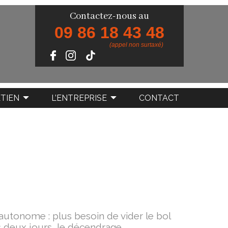
Contactez-nous au
09 86 18 43 48
(appel non surtaxé)
TIEN
L’ENTREPRISE
CONTACT
utonome : plus besoin de vider le bol
 deux jours, le décendrage