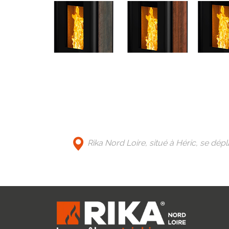
Rika Nord Loire, situé à Héric, se dép