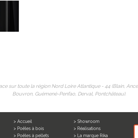
lace sur toute la région Nord Loire Atlantique - 44 (Blain, An
Bouvron, Guémené-Penfao, Derval, Pontchâteau).
> Accueil
> Showroom
> Poêles à bois
> Réalisations
> Poêles à pellets
> La marque Rika