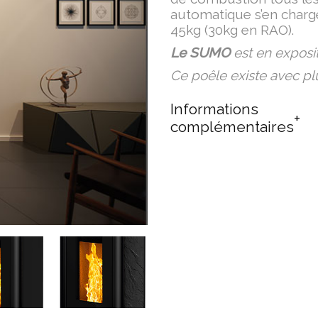
automatique s’en charge
45kg (30kg en RAO).
Le SUMO
est en exposi
Ce poêle existe avec plus
Informations
complémentaires