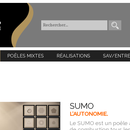
POÊLES MIXTES
RÉALISATIONS
SAV/ENTRE
SUMO
L’AUTONOMIE.
Le SUMO est un poêle a
de combustion tous les